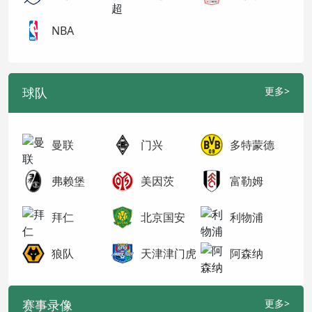
NBA
球队
更多>
曼联
门兴
多特蒙德
弗赖堡
美因茨
富勒姆
拜仁
北京国安
利物浦
狼队
天津津门虎
阿森纳
赛事录像
更多>