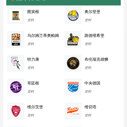
图寅根
奥尔登堡
资料
资料
乌尔姆兰蒂奥帕姆
路德维希堡
资料
资料
特力康
布伦瑞克雄狮
资料
资料
哥廷根
中央德国
资料
资料
维尔茨堡
维切塔
资料
资料