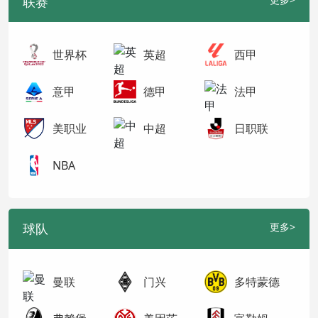
联赛
世界杯
英超
西甲
意甲
德甲
法甲
美职业
中超
日职联
NBA
球队
更多>
曼联
门兴
多特蒙德