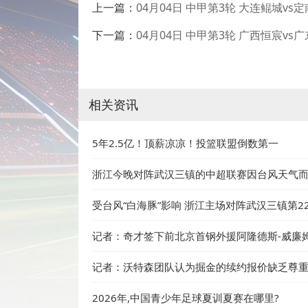
上一篇：
04月04日 中甲第3轮 大连鲲城vs
下一篇：
04月04日 中甲第3轮 广西恒宸v
相关资讯
5年2.5亿！顶薪凉凉！投篮联盟倒数第一
浙江今晚对阵武汉三镇的中超联赛因台风天气
受台风“白海豚”影响 浙江主场对阵武汉三镇第2
记者：奇才签下前北京首钢外援阿隆德斯-威廉
记者：沃特森团队认为掘金的续约报价缺乏尊
2026年,中国青少年足球夏训夏赛在哪里?