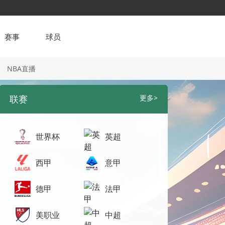
赛事
球员
NBA直播
联赛
更多>
世界杯
英超
西甲
意甲
德甲
法甲
美职业
中超