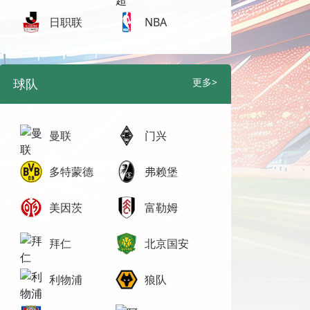
日职联
NBA
球队
更多>
曼联
门兴
多特蒙德
弗赖堡
美因茨
富勒姆
拜仁
北京国安
利物浦
狼队